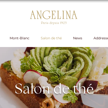
Mont-Blanc
Salon de thé
News
Address
é
Salon de th