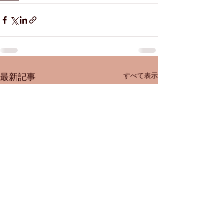
すべて表示
最新記事