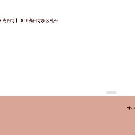
た？高円寺】※JR高円寺駅改札外
】
す